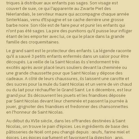
triques à distribuer aux enfants pas sages. Son visage est
couvert de suie, ce qui l'apparente au Zwarte Piet des
Néerlandais, le serviteur maure qui accompagne chaque année
Sinterklaas, venu d'Espagne et se cache derrière une grosse
barbe noire. Son rôle est de faire peur et punir les enfants qui
n'ont pas été sages. La pire des punitions qu'il puisse leur infliger
étant de les emporter avec lui, ce qui le place dans la grande
famille des croquemitaines.
Le grand saint est le protecteur des enfants. La légende raconte
qu'il a sauvé 3 petits enfants enfermés dans un saloir pour être
découpés. La veille de la Saint Nicolas ils s'endorment très
excités après avoir placé leurs souliers devant la cheminée ou
une grande chaussette pour que Saint Nicolas y dépose des
cadeaux. A côté de leurs chaussures, ils laissent une carotte et
des sucres pour la mule du Saint Nicolas et un verre de vin chaud
ou du lait pour réchauffer le Grand Saint. Le 6 décembre, est leur
grand jour. Ils découvrent les jouets et les friandises déposée
par Saint Nicolas devant leur cheminée et passent la journée à
jouer, grignoter des friandises et fredonner des chansonnettes
en l'honneur de Saint Nicolas.
Au début du XVIe siècle, dans les offrandes destinées à Saint
Nicolas, on trouve le pain d'épices. Les ingrédients de base des
pâtisseries de Noël ont peu changé depuis : œufs, farine miel et
épices. Les épices parfument et favorisent la digestion : anis,