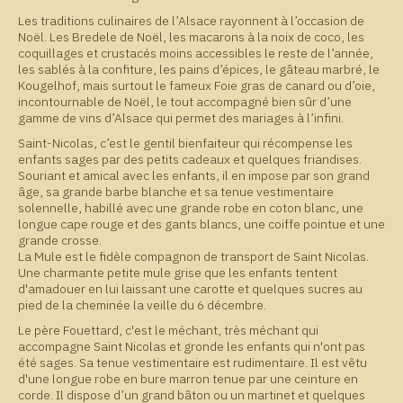
Les traditions culinaires de l’Alsace rayonnent à l’occasion de
Noël. Les Bredele de Noël, les macarons à la noix de coco, les
coquillages et crustacés moins accessibles le reste de l’année,
les sablés à la confiture, les pains d’épices, le gâteau marbré, le
Kougelhof, mais surtout le fameux Foie gras de canard ou d’oie,
incontournable de Noël, le tout accompagné bien sûr d’une
gamme de vins d’Alsace qui permet des mariages à l’infini.
Saint-Nicolas, c’est le gentil bienfaiteur qui récompense les
enfants sages par des petits cadeaux et quelques friandises.
Souriant et amical avec les enfants, il en impose par son grand
âge, sa grande barbe blanche et sa tenue vestimentaire
solennelle, habillé avec une grande robe en coton blanc, une
longue cape rouge et des gants blancs, une coiffe pointue et une
grande crosse.
La Mule est le fidèle compagnon de transport de Saint Nicolas.
Une charmante petite mule grise que les enfants tentent
d'amadouer en lui laissant une carotte et quelques sucres au
pied de la cheminée la veille du 6 décembre.
Le père Fouettard, c'est le méchant, très méchant qui
accompagne Saint Nicolas et gronde les enfants qui n'ont pas
été sages. Sa tenue vestimentaire est rudimentaire. Il est vêtu
d'une longue robe en bure marron tenue par une ceinture en
corde. Il dispose d’un grand bâton ou un martinet et quelques