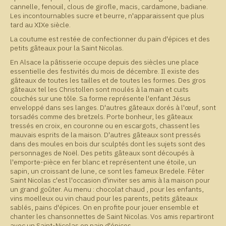
cannelle, fenouil, clous de girofle, macis, cardamone, badiane.
Les incontournables sucre et beurre, n'apparaissent que plus
tard au XIXe siècle.
La coutume est restée de confectionner du pain d'épices et des
petits gâteaux pour la Saint Nicolas.
En Alsace la pâtisserie occupe depuis des siècles une place
essentielle des festivités du mois de décembre. Il existe des
gâteaux de toutes les tailles et de toutes les formes. Des gros
gâteaux tel les Christollen sont moulés à la main et cuits
couchés sur une tôle. Sa forme représente l'enfant Jésus
enveloppé dans ses langes. D'autres gâteaux dorés à l'œuf, sont
torsadés comme des bretzels. Porte bonheur, les gâteaux
tressés en croix, en couronne ou en escargots, chassent les
mauvais esprits de la maison. D'autres gâteaux sont pressés
dans des moules en bois dur sculptés dont les sujets sont des
personnages de Noël. Des petits gâteaux sont découpés à
l'emporte-pièce en fer blanc et représentent une étoile, un
sapin, un croissant de lune, ce sont les fameux Bredele. Fêter
Saint Nicolas c'est l'occasion d'inviter ses amis à la maison pour
un grand goûter. Au menu : chocolat chaud , pour les enfants,
vins moelleux ou vin chaud pour les parents, petits gâteaux
sablés, pains d'épices. On en profite pour jouer ensemble et
chanter les chansonnettes de Saint Nicolas. Vos amis repartiront
avec un Saint-Nicolas en pain d'épices.