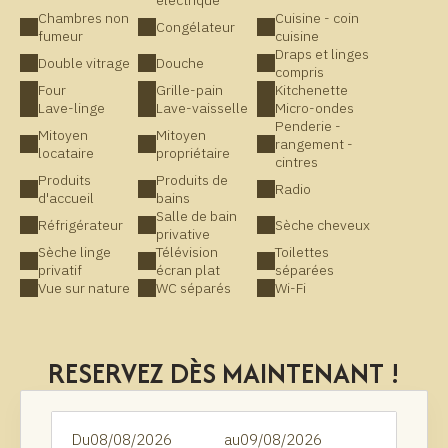
électrique
Chambres non
Cuisine - coin
Congélateur
fumeur
cuisine
Draps et linges
Double vitrage
Douche
compris
Four
Grille-pain
Kitchenette
Lave-linge
Lave-vaisselle
Micro-ondes
Penderie -
Mitoyen
Mitoyen
rangement -
locataire
propriétaire
cintres
Produits
Produits de
Radio
d'accueil
bains
Salle de bain
Réfrigérateur
Sèche cheveux
privative
Sèche linge
Télévision
Toilettes
privatif
écran plat
séparées
Vue sur nature
WC séparés
Wi-Fi
RESERVEZ DÈS MAINTENANT !
Du
au