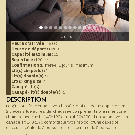
le salon.
Heure d'arrivée :
16:00
Heure de départ :
10:00
Capacité maximum :
11
Superficie :
120 m²
Confirmation :
Différée (1 jour(s) maximum)
Lit(s) simple(s) :
2
Lit(s) double(s) :
2
Lit(s) king size :
1
Canapé-lit(s) :
1
Canapé-lit(s) double(s) :
1
DESCRIPTION
Le gîte 'Sur l'ancienne cave' classé 3 étoiles est un appartement
2 pièces situé au rez-de-chaussée comprenant notamment une
chambre avec un lit 140x190 et un lit 90x200 et un salon avec un
canapé-lit 140x190 confortable type rapido, d'une capacité
d'accueil idéale de 3 personnes et maximale de 5 personnes.