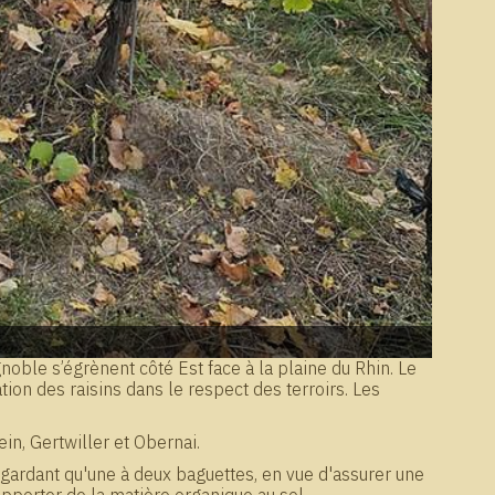
gnoble s’égrènent côté Est face à la plaine du Rhin. Le
ion des raisins dans le respect des terroirs. Les
n, Gertwiller et Obernai.
ne gardant qu'une à deux baguettes, en vue d'assurer une