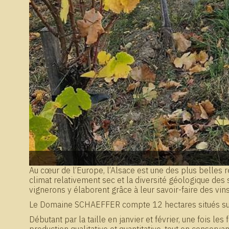
Au cœur de l’Europe, l’Alsace est une des plus belles ré
climat relativement sec et la diversité géologique des 
vignerons y élaborent grâce à leur savoir-faire des vin
Le Domaine SCHAEFFER compte 12 hectares situés sur le
Débutant par la taille en janvier et février, une fois l