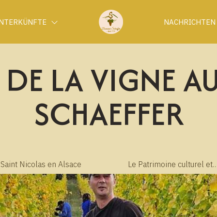
NTERKÜNFTE
NACHRICHTEN
L DE LA VIGNE 
SCHAEFFER
 Saint Nicolas en Alsace
Le Patrimoine culturel et
historique de l'Alsace