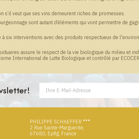
on s’il veut que ses vins demeurent riches de promesses.
’ébourgeonnage sont autant d’éléments qui vont permettre de gagn
 à six interventions avec des produits respectueux de l'envir
iduaires assure le respect de la vie biologique du milieu et in
nisme International de Lutte Biologique et contrôlé par ECOCER
sletter!
PHILIPPE SCHAEFFER
2 Rue Sainte-Marguerite,
67680, Epfig, France