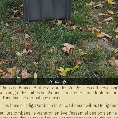
Vendanges
gions de France. Blottie à l’abri des Vosges, les collines du vi
sols au gré des failles vosgiennes, permettent une lente maturat
s d’une finesse aromatique unique.
s bans d’Epfig, Dambach la Ville, Blienschwiller, Heiligenstei
es feuilles tombées, le vigneron enlève l'essentiel des bois en 