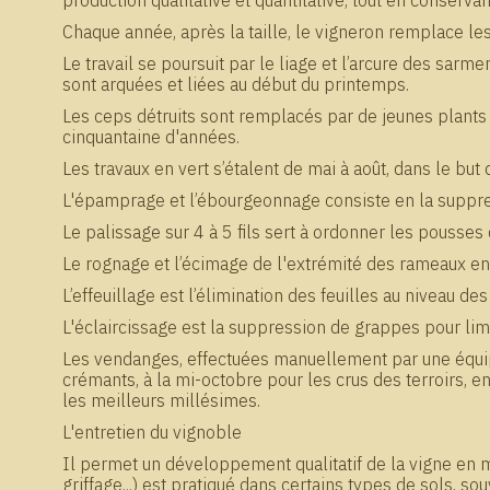
production qualitative et quantitative, tout en conserv
Chaque année, après la taille, le vigneron remplace les 
Le travail se poursuit par le liage et l’arcure des sa
sont arquées et liées au début du printemps.
Les ceps détruits sont remplacés par de jeunes plants q
cinquantaine d'années.
Les travaux en vert s’étalent de mai à août, dans le but
L'épamprage et l’ébourgeonnage consiste en la suppres
Le palissage sur 4 à 5 fils sert à ordonner les pousses 
Le rognage et l’écimage de l'extrémité des rameaux en
L’effeuillage est l’élimination des feuilles au niveau de
L'éclaircissage est la suppression de grappes pour limit
Les vendanges, effectuées manuellement par une équip
crémants, à la mi-octobre pour les crus des terroirs,
les meilleurs millésimes.
L'entretien du vignoble
Il permet un développement qualitatif de la vigne en ma
griffage...) est pratiqué dans certains types de sols, s