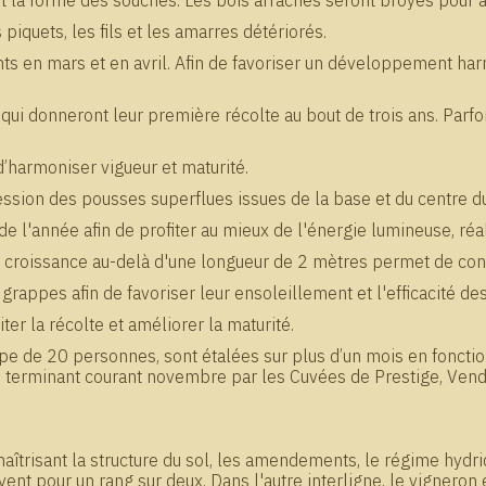
ant la forme des souches. Les bois arrachés seront broyés pour 
piquets, les fils et les amarres détériorés.
rments en mars et en avril. Afin de favoriser un développement 
ui donneront leur première récolte au bout de trois ans. Parfois
 d’harmoniser vigueur et maturité.
sion des pousses superflues issues de la base et du centre du
de l'année afin de profiter au mieux de l'énergie lumineuse, réa
 croissance au-delà d'une longueur de 2 mètres permet de contr
s grappes afin de favoriser leur ensoleillement et l'efficacité d
er la récolte et améliorer la maturité.
e de 20 personnes, sont étalées sur plus d’un mois en fonctio
 en terminant courant novembre par les Cuvées de Prestige, Ve
îtrisant la structure du sol, les amendements, le régime hydriq
ouvent pour un rang sur deux. Dans l'autre interligne, le vigner