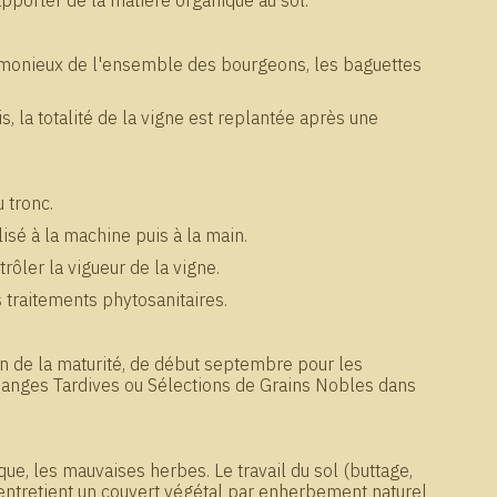
apporter de la matière organique au sol.
harmonieux de l'ensemble des bourgeons, les baguettes
, la totalité de la vigne est replantée après une
 tronc.
lisé à la machine puis à la main.
ôler la vigueur de la vigne.
es traitements phytosanitaires.
n de la maturité, de début septembre pour les
ndanges Tardives ou Sélections de Grains Nobles dans
ue, les mauvaises herbes. Le travail du sol (buttage,
on entretient un couvert végétal par enherbement naturel