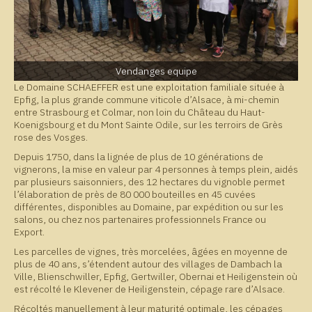
Vendanges equipe
Le Domaine SCHAEFFER est une exploitation familiale située à
Epfig, la plus grande commune viticole d’Alsace, à mi-chemin
entre Strasbourg et Colmar, non loin du Château du Haut-
Koenigsbourg et du Mont Sainte Odile, sur les terroirs de Grès
rose des Vosges.
Depuis 1750, dans la lignée de plus de 10 générations de
vignerons, la mise en valeur par 4 personnes à temps plein, aidés
par plusieurs saisonniers, des 12 hectares du vignoble permet
l’élaboration de près de 80 000 bouteilles en 45 cuvées
différentes, disponibles au Domaine, par expédition ou sur les
salons, ou chez nos partenaires professionnels France ou
Export.
Les parcelles de vignes, très morcelées, âgées en moyenne de
plus de 40 ans, s’étendent autour des villages de Dambach la
Ville, Blienschwiller, Epfig, Gertwiller, Obernai et Heiligenstein où
est récolté le Klevener de Heiligenstein, cépage rare d’Alsace.
Récoltés manuellement à leur maturité optimale, les cépages