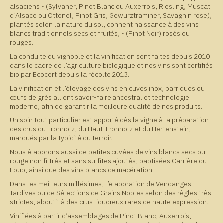
alsaciens - (Sylvaner, Pinot Blanc ou Auxerrois, Riesling, Muscat
d’Alsace ou Ottonel, Pinot Gris, Gewurztraminer, Savagnin rose),
plantés selon la nature du sol, donnent naissance à des vins
blancs traditionnels secs et fruités, - (Pinot Noir) rosés ou
rouges.
La conduite du vignoble et la vinification sont faites depuis 2010
dans le cadre de l’agriculture biologique et nos vins sont certifiés
bio par Ecocert depuis la récolte 2013.
La vinification et l’élevage des vins en cuves inox, barriques ou
œufs de grès allient savoir-faire ancestral et technologie
moderne, afin de garantir la meilleure qualité de nos produits.
Un soin tout particulier est apporté dès la vigne à la préparation
des crus du Fronholz, du Haut-Fronholz et du Hertenstein,
marqués par la typicité du terroir.
Nous élaborons aussi de petites cuvées de vins blancs secs ou
rouge non filtrés et sans sulfites ajoutés, baptisées Carrière du
Loup, ainsi que des vins blancs de macération.
Dans les meilleurs millésimes, l’élaboration de Vendanges
Tardives ou de Sélections de Grains Nobles selon des règles très
strictes, aboutit à des crus liquoreux rares de haute expression.
Vinifiées à partir d’assemblages de Pinot Blanc, Auxerrois,